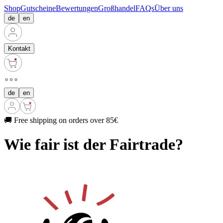
Shop
Gutscheine
Bewertungen
Großhandel
FAQs
Über uns
de
en
Kontakt
de
en
🚚 Free shipping on orders over 85€
Wie fair ist der Fairtrade?