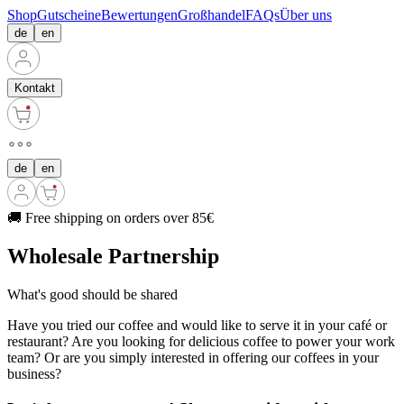
Shop
Gutscheine
Bewertungen
Großhandel
FAQs
Über uns
de
en
Kontakt
de
en
🚚 Free shipping on orders over 85€
Wholesale Partnership
What's good should be shared
Have you tried our coffee and would like to serve it in your café or
restaurant? Are you looking for delicious coffee to power your work
team? Or are you simply interested in offering our coffees in your
business?